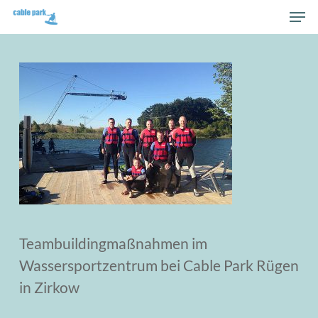
Skip
Men
to
Close
main
Men
content
Teambuildingmaßnahmen im
Wassersportzentrum bei Cable Park Rügen
in Zirkow