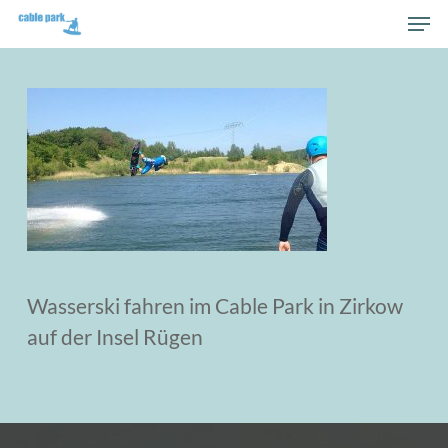
Skip
Men
to
Close
main
Men
content
Wasserski fahren im Cable Park in Zirkow
auf der Insel Rügen