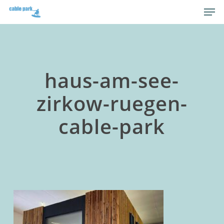
Skip
Men
to
main
content
haus-am-see-
zirkow-ruegen-
cable-park