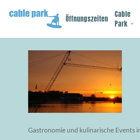
Skip
Cable
to
Öffnungszeiten
Park
main
content
Gastronomie und kulinarische Events im